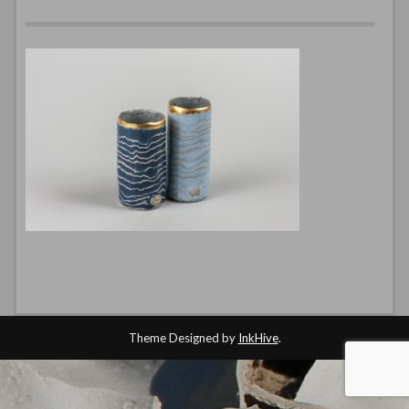
Theme Designed by
InkHive
.