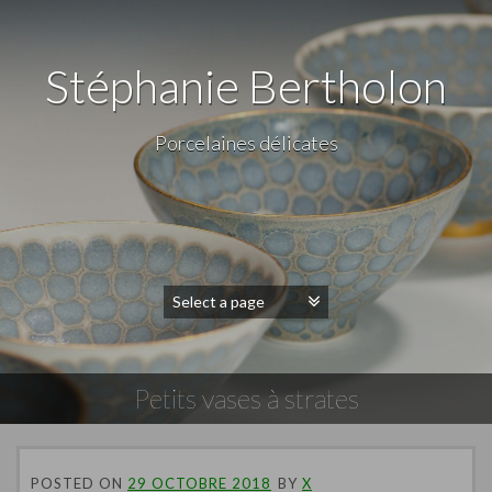
Stéphanie Bertholon
Porcelaines délicates
Petits vases à strates
POSTED ON
29 OCTOBRE 2018
BY
X