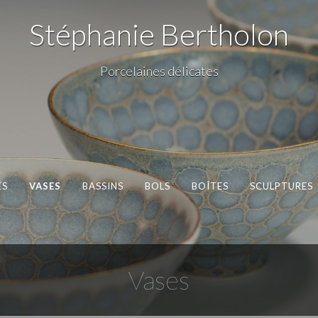
Stéphanie Bertholon
Porcelaines délicates
ÉS
VASES
BASSINS
BOLS
BOÎTES
SCULPTURES
Vases